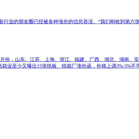
包装行业的朋友圈已经被各种涨价的信息吞没。“我们刚收到第六
0月份，山东、江苏、上海、浙江、福建、广西、湖北、湖南、
纸箱业至少又曝出15张纸板、纸箱厂涨价函，价格上调3%-5%不