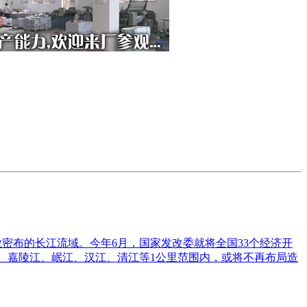
业密布的长江流域。今年6月，国家发改委就将全国33个经济开
、嘉陵江、岷江、汉江、清江等1公里范围内，或将不再布局造