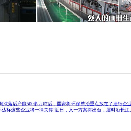
，淘汰落后产能500多万吨后，国家将环保整治重点放在了造纸企
不达标这些企业将一律关停!近日，又一方案将出台，届时沿长江