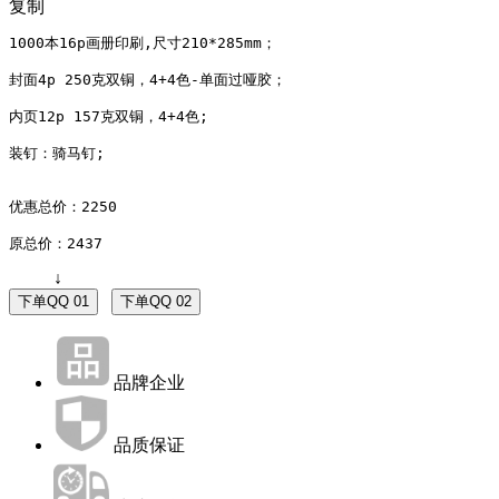
复制
1000本16p画册印刷,尺寸210*285mm；
封面4p 250克双铜，4+4色-单面过哑胶；
内页12p 157克双铜，4+4色;
装钉：骑马钉;
优惠总价：2250

原总价：2437
↓
下单QQ 01
下单QQ 02
品牌企业
品质保证