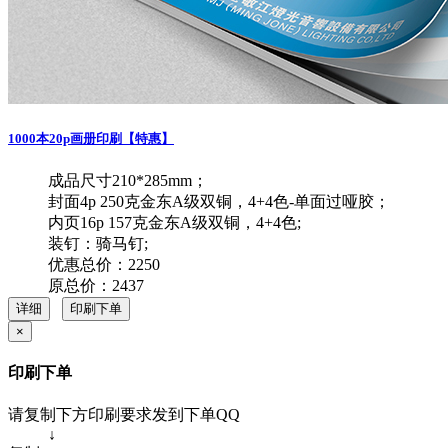
1000本20p画册印刷【特惠】
成品尺寸210*285mm；
封面4p 250克金东A级双铜，4+4色-单面过哑胶；
内页16p 157克金东A级双铜，4+4色;
装钉：骑马钉;
优惠总价：2250
原总价：2437
详细
印刷下单
×
印刷下单
请复制下方印刷要求发到下单QQ
↓