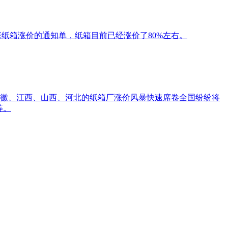
张纸箱涨价的通知单，纸箱目前已经涨价了80%左右。
安徽、江西、山西、河北的纸箱厂涨价风暴快速席卷全国纷纷将
等。