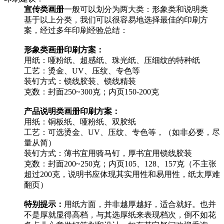
宣传类画册
一般可以划分为两大类：形象类和说明类
基于以上分类，我们可以很容易地选择最佳的印刷方
案，经过多年印刷经验总结：
形象类画册印刷方案：
用纸：哑粉纸、超感纸、珠光纸、压细纹的特种纸
工艺：烫金、UV、压纹、专色等
装钉方式：锁线胶装、锁线精装
克数：封面250~300克；内页150-200克
产品说明类画册印刷方案：
用纸：铜板纸、哑粉纸、双胶纸
工艺：可选烫金、UV、压纹、专色等，（如非必要，尽
量从简）
装钉方式：薄书宜用骑马钉，厚书宜用锁线胶装
克数：封面200~250克；内页105、128、157克（不主张
超过200克，说明书应体现其实用性和易用性，纸太厚难
翻页）
特别提示：
用纸方面，并非越厚越好，适合就好。也并
不是厚就显得高档，与其选厚纸来表现档次，倒不如花